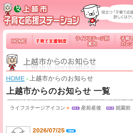
子
育
て
応
援
メ
HOME
子
ラ
子
ル
育
イ
育
マ
て
フ
て
ガ
支
ス
情
配
援
テ
報
信
制
ー
カ
中！
度
ジ
レ
別
ン
HOME
上越市からのお知らせ
案
ダ
内
ー
上越市からのお知らせ 一覧
ライフステージアイコン
＞
産前産後
就園
2026/07/25