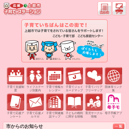
子育て支援制
ライフステー
子育て情報カ
子育てジョイ
子育てバリア
団体等リンク
度
ジ別案内
レンダー
カードマップ
フリーマップ
集
子育て応援ア
子育て応援メ
子育て関連施
子どもの権利
育児サークル
母子手帳アプ
ンケート
ルマガ
設マップ
に関する情報
情報
リ
市からのお知らせ